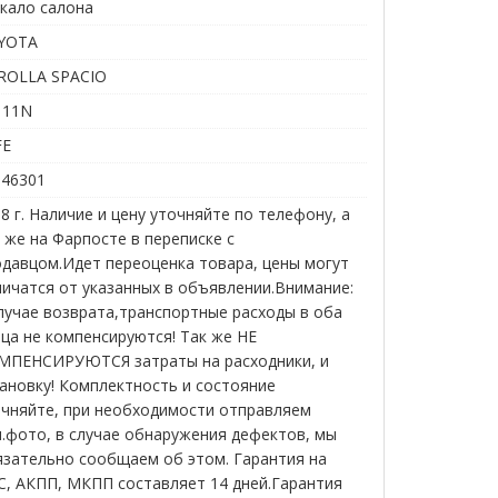
кало салона
YOTA
ROLLA SPACIO
111N
FE
146301
8 г. Наличие и цену уточняйте по телефону, а
 же на Фарпосте в переписке с
давцом.Идет переоценка товара, цены могут
ичатся от указанных в объявлении.Внимание:
лучае возврата,транспортные расходы в оба
ца не компенсируются! Так же НЕ
МПЕНСИРУЮТСЯ затраты на расходники, и
ановку! Комплектность и состояние
очняйте, при необходимости отправляем
.фото, в случае обнаружения дефектов, мы
язательно сообщаем об этом. Гарантия на
С, АКПП, МКПП составляет 14 дней.Гарантия