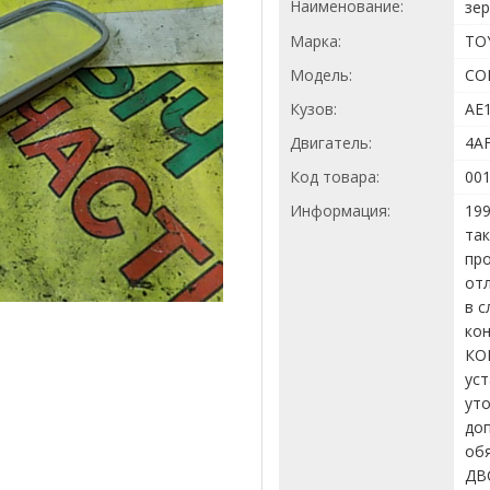
Наименование:
зер
Марка:
TO
Модель:
CO
Кузов:
AE
Двигатель:
4A
Код товара:
00
Информация:
199
так
про
отл
в с
кон
КО
уст
ут
доп
об
ДВ