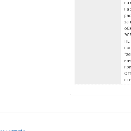
на 
на 
рас
за
обз
ЭЛ
НЕ 
пон
"за
нач
при
От
вто