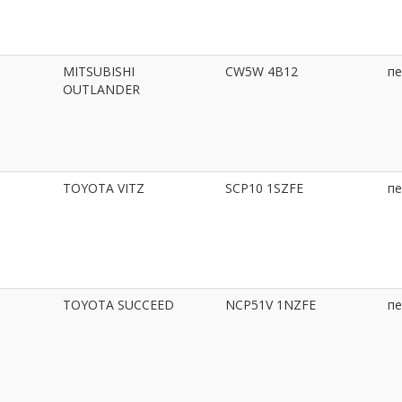
MITSUBISHI
CW5W 4B12
пе
OUTLANDER
TOYOTA VITZ
SCP10 1SZFE
пе
TOYOTA SUCCEED
NCP51V 1NZFE
пе