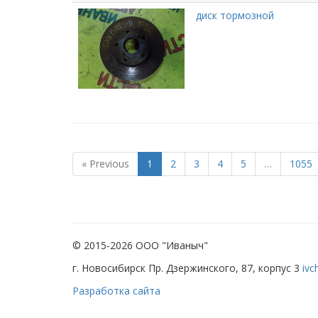
диск тормозной
« Previous
1
2
3
4
5
…
1055
© 2015-2026 ООО "Иваныч"
г. Новосибирск Пр. Дзержинского, 87, корпус 3
ivc
Разработка сайта