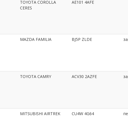
TOYOTA COROLLA
AE101 4AFE
CERES
MAZDA FAMILIA
BJ5P ZLDE
за
TOYOTA CAMRY
ACV30 2AZFE
за
MITSUBISHI AIRTREK
CU4W 4G64
пе