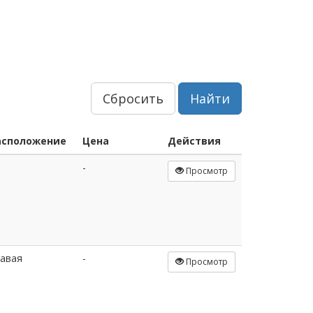
Сбросить
Найти
асположение
Цена
Действия
-
Просмотр
авая
-
Просмотр