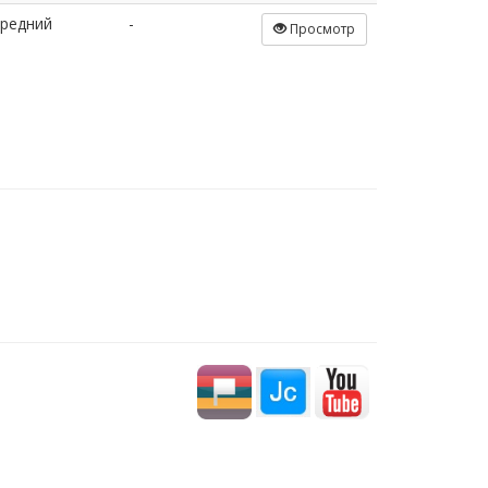
редний
-
Просмотр