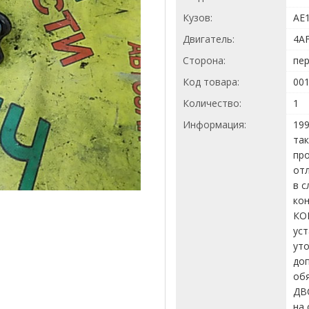
Кузов:
AE
Двигатель:
4A
Сторона:
пе
Код товара:
00
Количество:
1
Информация:
199
так
про
отл
в с
кон
КО
уст
ут
доп
об
ДВ
на 