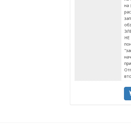
на 
рас
за
обз
ЭЛ
НЕ 
пон
"за
нач
при
От
вто