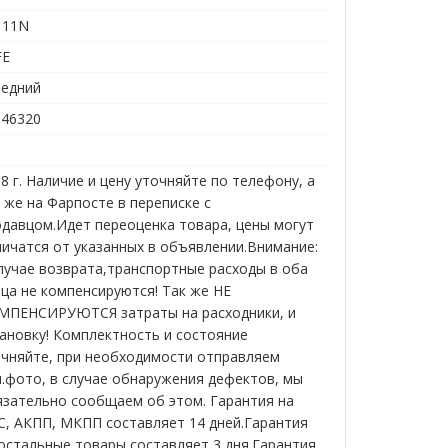
111N
FE
редний
146320
8 г. Наличие и цену уточняйте по телефону, а
 же на Фарпосте в переписке с
давцом.Идет переоценка товара, цены могут
ичатся от указанных в объявлении.Внимание:
лучае возврата,транспортные расходы в оба
ца не компенсируются! Так же НЕ
МПЕНСИРУЮТСЯ затраты на расходники, и
ановку! Комплектность и состояние
очняйте, при необходимости отправляем
.фото, в случае обнаружения дефектов, мы
язательно сообщаем об этом. Гарантия на
С, АКПП, МКПП составляет 14 дней.Гарантия
остальные товары составляет 3 дня.Гарантия