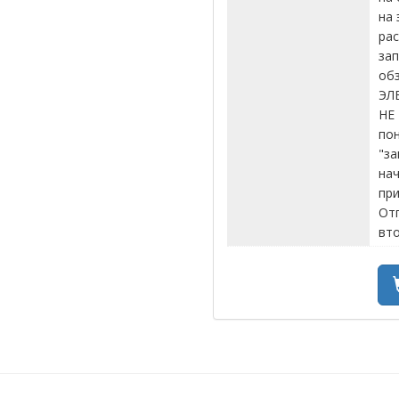
на 
рас
за
обз
ЭЛ
НЕ 
пон
"за
нач
при
От
вто