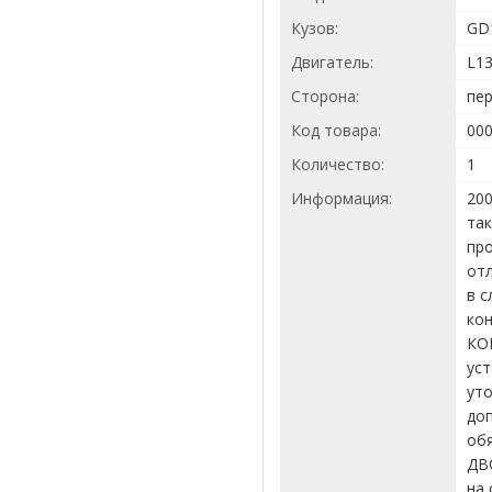
Кузов:
GD
Двигатель:
L1
Сторона:
пе
Код товара:
00
Количество:
1
Информация:
200
так
про
отл
в с
кон
КО
уст
ут
доп
об
ДВ
на 