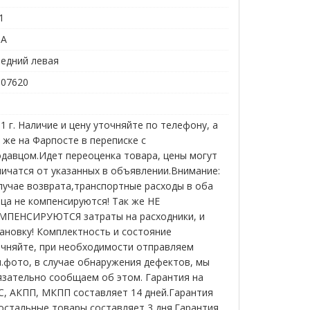
1
3A
редний левая
007620
1 г. Наличие и цену уточняйте по телефону, а
 же на Фарпосте в переписке с
давцом.Идет переоценка товара, цены могут
ичатся от указанных в объявлении.Внимание:
лучае возврата,транспортные расходы в оба
ца не компенсируются! Так же НЕ
МПЕНСИРУЮТСЯ затраты на расходники, и
ановку! Комплектность и состояние
очняйте, при необходимости отправляем
.фото, в случае обнаружения дефектов, мы
язательно сообщаем об этом. Гарантия на
С, АКПП, МКПП составляет 14 дней.Гарантия
остальные товары составляет 3 дня.Гарантия