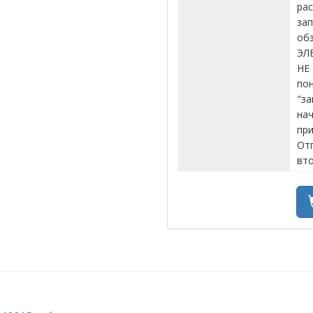
рас
за
обз
ЭЛ
НЕ 
пон
"за
нач
при
От
вто