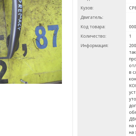
Кузов:
CP
Двигатель:
Код товара:
00
Количество:
1
Информация:
200
так
про
отл
в с
кон
КО
уст
ут
доп
об
ДВ
на 
на 