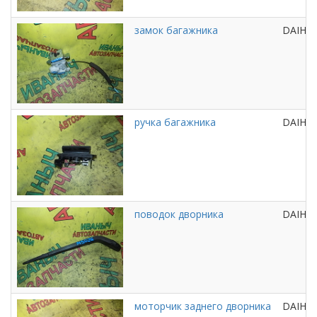
замок багажника
DAIHA
ручка багажника
DAIHA
поводок дворника
DAIHA
моторчик заднего дворника
DAIHA