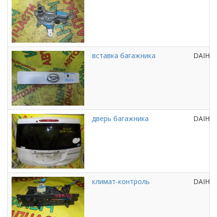
вставка багажника
DAIHA
дверь багажника
DAIHA
климат-контроль
DAIHA